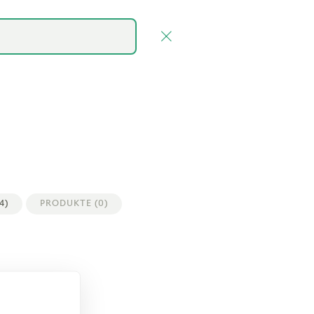
FALLSTUDIEN
KARRIERE
ÜBER UNS
gen
Lösungen
4)
PRODUKTE (0)