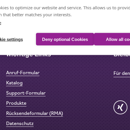
kies to optimize our website and service. This allows us to provi
 that better matches your interests.
e
ie settings
Deny optional Cookies
Allow all c
Wichtige Links
Bleib
Anruf-Formular
Für de
Katalog
Support-Formular
Produkte
Rücksendeformular (RMA)
Datenschutz