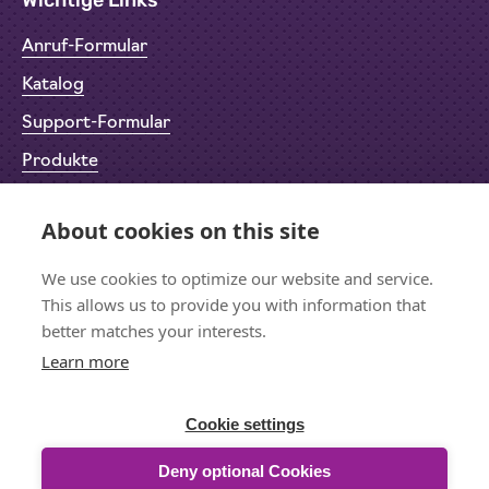
Wichtige Links
Anruf-Formular
Katalog
Support-Formular
Produkte
Rücksendeformular (RMA)
About cookies on this site
Datenschutz
Impressum
We use cookies to optimize our website and service.
This allows us to provide you with information that
better matches your interests.
Learn more
Bleiben wir in Kontakt
Für den Newsletter anmelden
Cookie settings
Deny optional Cookies