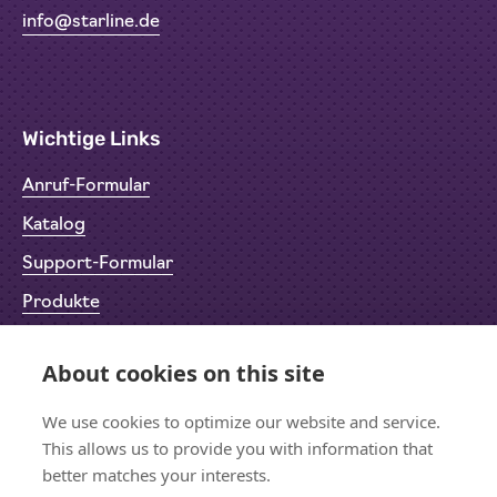
info@starline.de
Wichtige Links
Anruf-Formular
Katalog
Support-Formular
Produkte
Rücksendeformular (RMA)
About cookies on this site
Datenschutz
Impressum
We use cookies to optimize our website and service.
This allows us to provide you with information that
better matches your interests.