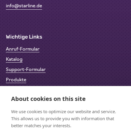
info@starline.de
Wichtige Links
Anruf-Formular
Katalog
Support-Formular
Produkte
Rücksendeformular (RMA)
About cookies on this site
Datenschutz
We use cookies to optimize our website and service.
Impressum
This allows us to provide you with information that
better matches your interests.