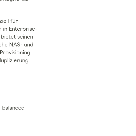
ell für
in Enterprise-
bietet seinen
iche NAS- und
Provisioning,
plizierung.
d-balanced