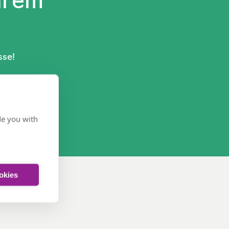
hrem
sse!
de you with
ookies