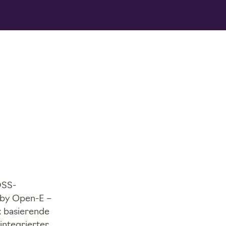
DSS-
by Open-E –
x basierende
integrierter