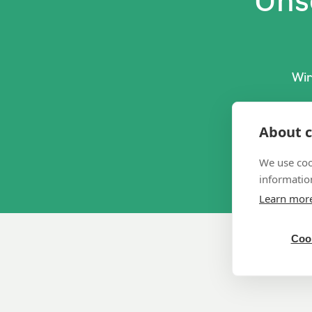
Uns
Wir
About c
We use coo
information
Learn mor
Cook