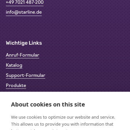
+49 7021 487-200
info@starline.de
Wichtige Links
Anruf-Formular
Katalog
Support-Formular
Produkte
Rücksendeformular (RMA)
About cookies on this site
Datenschutz
Impressum
We use cookies to optimize our website and service.
This allows us to provide you with information that