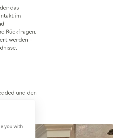
der das
ntakt im
nd
he Rückfragen,
iert werden –
dnisse.
bedded und den
de you with