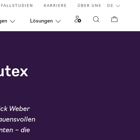
FALLSTUDIEN
KARRIERE
ÜBER UNS
gen
Lösungen
utex
ick Weber
auensvollen
ten – die