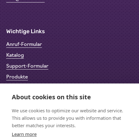
Wichtige Links
Anruf-Formular
Katalog
Support-Formular
Produkte
Rücksendeformular (RMA)
About cookies on this site
Datenschutz
Impressum
We use cookies to optimize our website and service.
This allows us to provide you with information that
better matches your interests.
Learn more
Bleiben wir in Kontakt