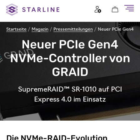
Startseite
/
Magazin
/
Pressemitteilungen
/
Neuer PCIe Gen4 N
Neuer PCIe Gen4
NVMe-Controller von
GRAID
SupremeRAID™ SR-1010 auf PCI
Express 4.0 im Einsatz
Die NVMe-RAID-Evolution