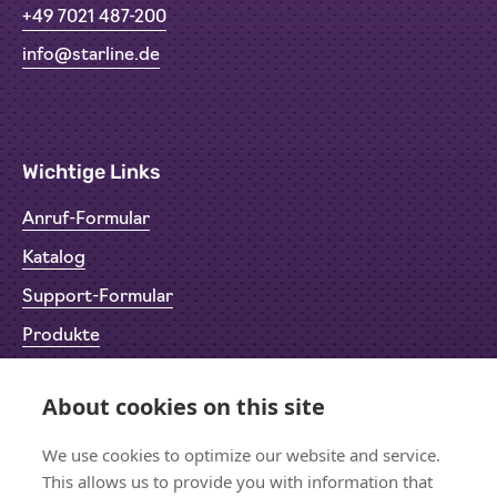
+49 7021 487-200
info@starline.de
Wichtige Links
Anruf-Formular
Katalog
Support-Formular
Produkte
Rücksendeformular (RMA)
About cookies on this site
Datenschutz
Impressum
We use cookies to optimize our website and service.
This allows us to provide you with information that