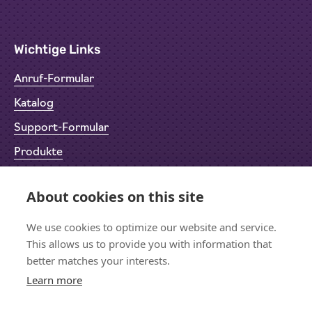
Wichtige Links
Anruf-Formular
Katalog
Support-Formular
Produkte
Rücksendeformular (RMA)
About cookies on this site
Datenschutz
Impressum
We use cookies to optimize our website and service.
This allows us to provide you with information that
better matches your interests.
Learn more
Bleiben wir in Kontakt