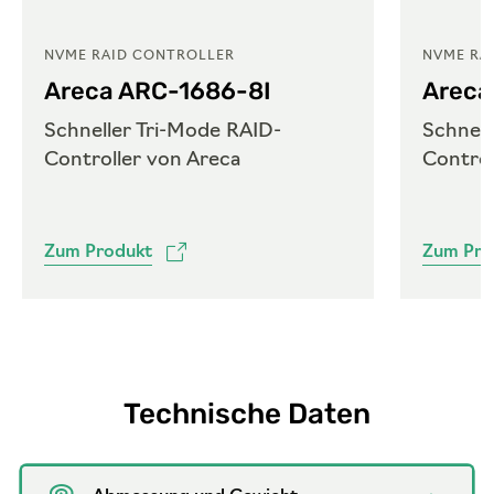
NVME RAID CONTROLLER
NVME RA
Areca ARC-1686-8I
Areca
Schneller Tri-Mode RAID-
Schnel
Controller von Areca
Control
Zum Produkt
Zum Pro
Technische Daten