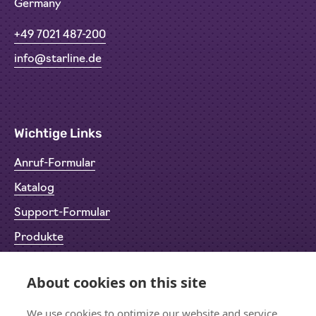
Germany
+49 7021 487-200
info@starline.de
Wichtige Links
Anruf-Formular
Katalog
Support-Formular
Produkte
Rücksendeformular (RMA)
About cookies on this site
Datenschutz
Impressum
We use cookies to optimize our website and service.