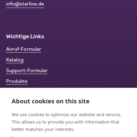
info@starline.de
Wichtige Links
Anruf-Formular
Katalog
Support-Formular
Produkte
Rücksendeformular (RMA)
About cookies on this site
Datenschutz
Impressum
We use cookies to optimize our website and service.
This allows us to provide you with information that
better matches your interests.