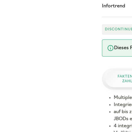
Infortrend
DISCONTINU
Dieses P
FAKTE
ZAH
Multiple
Integri
auf bis 
JBODs e
4 integr