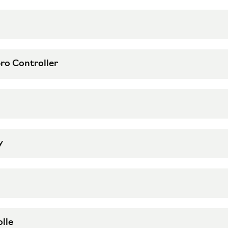
pro Controller
y
lle