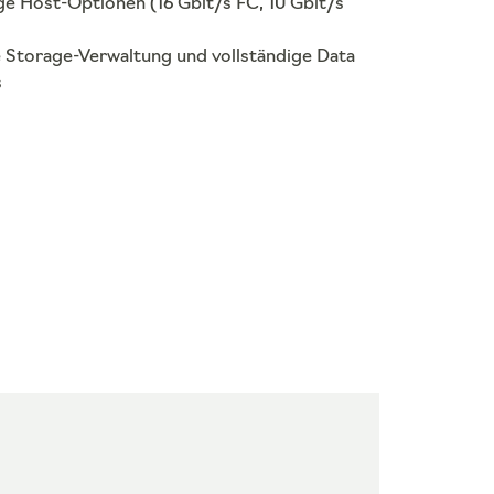
ige Host-Optionen (16 Gbit/s FC, 10 Gbit/s
e Storage-Verwaltung und vollständige Data
s