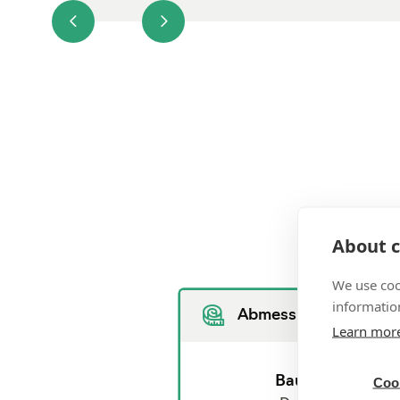
About c
We use coo
information
Abmessung und Gewi
Learn mor
Bauform
Cook