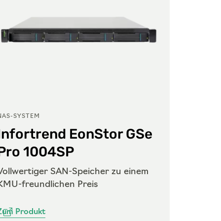
NAS-SYSTEM
NAS-SY
Infortrend EonStor GSe
Info
Pro 1004SP
Pro
Vollwertiger SAN-Speicher zu einem
Vollwe
KMU-freundlichen Preis
KMU-fr
Zum Produkt
Zum Pr