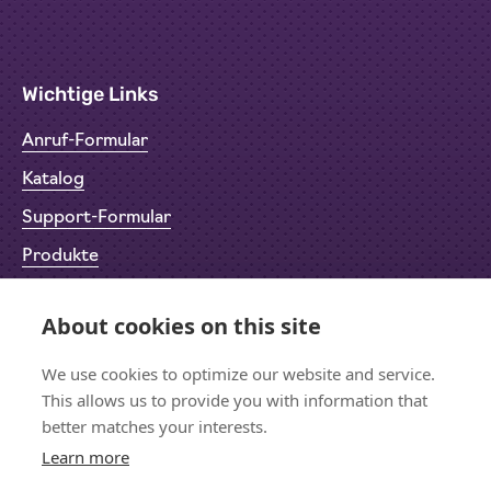
Wichtige Links
Anruf-Formular
Katalog
Support-Formular
Produkte
Rücksendeformular (RMA)
About cookies on this site
Datenschutz
Impressum
We use cookies to optimize our website and service.
This allows us to provide you with information that
better matches your interests.
Learn more
Bleiben wir in Kontakt