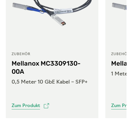
ZUBEHÖR
ZUBEHÖR
Mellanox MC3309130-
Mella
00A
1 Meter
0,5 Meter 10 GbE Kabel – SFP+
Zum Produkt
Zum Pro