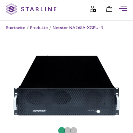
Startseite
/
Produkte
/
Netstor NA265A-XGPU-R