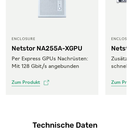
ENCLOSURE
ENCLOSU
Netstor NA255A-XGPU
Netst
Per Express GPUs Nachrüsten:
Zusätzl
Mit 128 Gbit/s angebunden
schnell
Zum Produkt
Zum Pro
Technische Daten