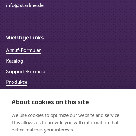
info@starline.de
Wichtige Links
Anruf-Formular
Katalog
Support-Formular
Produkte
Rücksendeformular (RMA)
About cookies on this site
Datenschutz
Impressum
We use cookies to optimize our website and service.
This allows us to provide you with information that
better matches your interests.