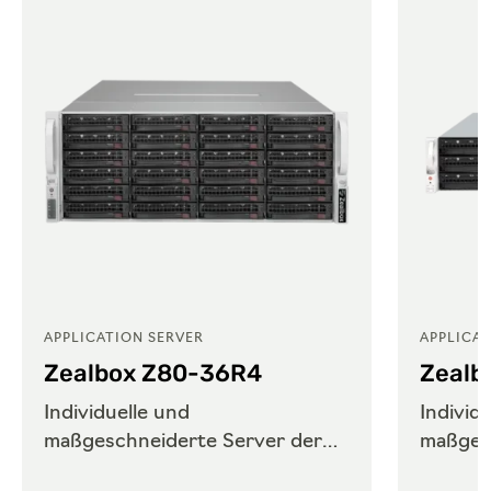
APPLICATION SERVER
APPLICAT
Zealbox Z80-36R4
Zealb
Individuelle und
Individ
maßgeschneiderte Server der
maßges
Enterprise-Klasse mit AMD-CPU
Enterpr