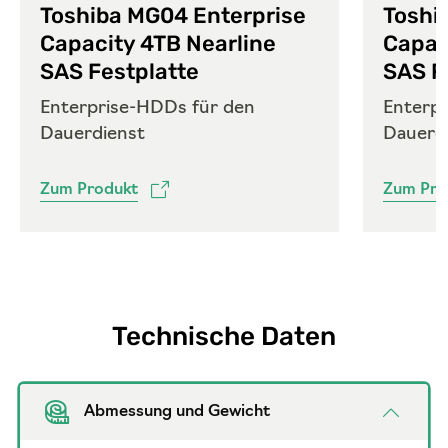
Toshiba MG04 Enterprise
Toshi
Capacity 4TB Nearline
Capac
SAS Festplatte
SAS F
Enterprise-HDDs für den
Enterp
Dauerdienst
Dauerd
Zum Produkt
Zum Pro
Technische Daten
Abmessung und Gewicht