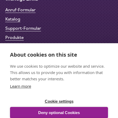
Anruf-Formular
Katalog
Support-Formular
Produkte
Rücksendeformular (RMA)
About cookies on this site
Datenschutz
We use cookies to optimize our website and service.
Impressum
This allows us to provide you with information that
better matches your interests.
Learn more
Bleiben wir in Kontakt
Für den Newsletter anmelden
Cookie settings
Deny optional Cookies