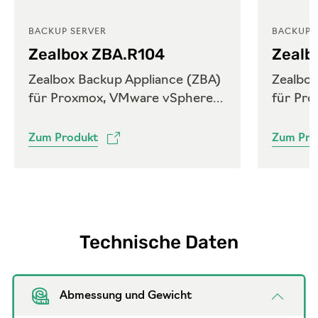
BACKUP SERVER
BACKUP 
Zealbox ZBA.R104
Zealb
Zealbox Backup Appliance (ZBA)
Zealbox
für Proxmox, VMware vSphere
für Pr
und Microsoft Hyper-V
und Mi
Zum Produkt
Zum Pro
Technische Daten
Abmessung und Gewicht