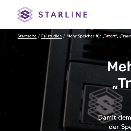
Startseite
/
Fallstudien
/
Mehr Speicher für „Tatort“, „Trau
Meh
„T
Damit dem
der Sp