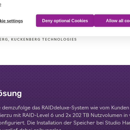
e
ernünftige Preis für die gebotene Kap
ähigkeit in Verbindung mit der gewo
ie settings
Deny optional Cookies
Allow all c
n technischen Unterstützung durch St
ERG, KUCKENBERG TECHNOLOGIES
ösung
rte demzufolge das RAIDdeluxe-System wie vom Kunde
hierzu mit RAID-Level 6 und 2x 202 TB Nutzvolumen in 
onfiguriert. Die Installation der Speicher bei Studio 