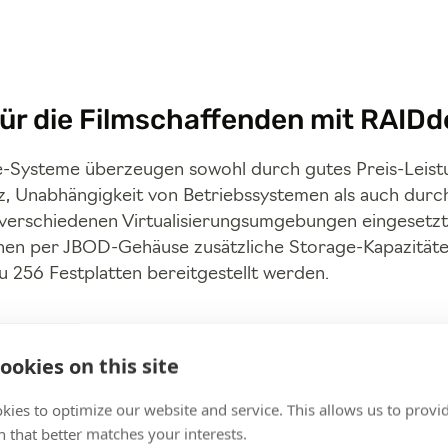
ür die Filmschaffenden mit RAIDd
-Systeme überzeugen sowohl durch gutes Preis-Leistu
nz, Unabhängigkeit von Betriebssystemen als auch durc
n verschiedenen Virtualisierungsumgebungen eingesetz
en per JBOD-Gehäuse zusätzliche Storage-Kapazitäte
u 256 Festplatten bereitgestellt werden.
ookies on this site
 hat die Flexibilität des RAIDdeluxe, 
kies to optimize our website and service. This allows us to provi
 that better matches your interests.
Studio-Integration in das vorhandene