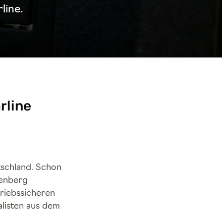
line.
rline
tschland. Schon
kenberg
triebssicheren
alisten aus dem