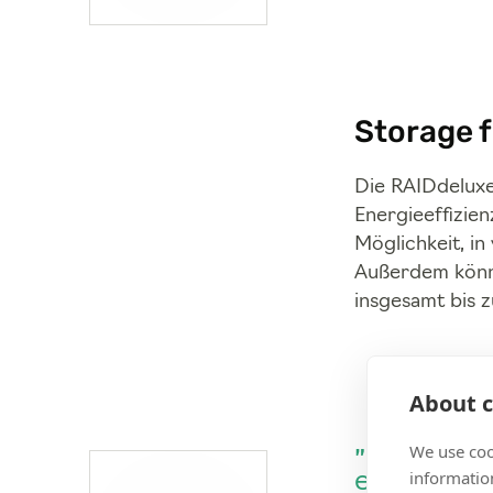
Storage f
Die RAIDdeluxe
Energieeffizie
Möglichkeit, i
Außerdem könn
insgesamt bis z
About c
„Überzeugt
We use coo
information
einfache 