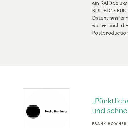
ein RAIDdeluxe-
RDL-BD64F08 Sy
Datentransferr
war es auch di
Postproduction
„Pünktlich
und schnel
FRANK HÖWNER