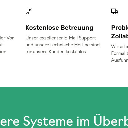
Kostenlose Betreuung
Prob
Zolla
der Vor-
Unser exzellenter E-Mail Support
uf
und unsere technische Hotline sind
Wir erl
ier
für unsere Kunden kostenlos.
Formali
Ausfuhr
ere Systeme im Überb