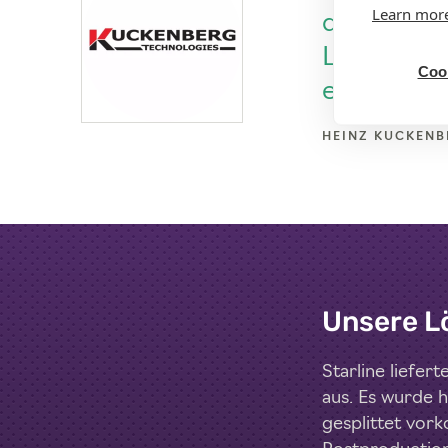
Learn mor
der sehr v
Leistungsf
Cook
exzellente
HEINZ KUCKENB
Unsere L
Starline liefe
aus. Es wurde 
gesplittet vork