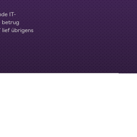
nde IT-
e betrug
lief übrigens