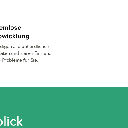
lemlose
bwicklung
edigen alle behördlichen
täten und klären Ein- und
-Probleme für Sie.
lick