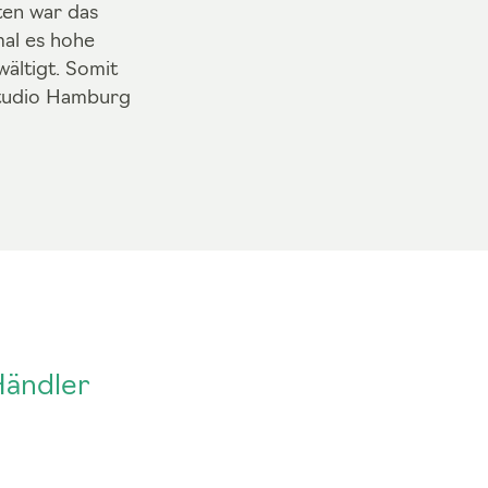
ten war das
al es hohe
ältigt. Somit
 Studio Hamburg
Händler