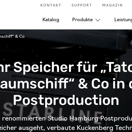
KONTAKT
SUPPORT
MAGAZIN
Katalog
Produkte
Leistun
mschiff“ & Co
r Speicher für „Tato
raumschiff“ & Co in 
Postproduction
 renommierten Studio Hamburg Postproduc
eicher ausgeht, verbaute Kuckenberg Techn