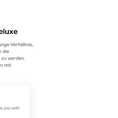
eluxe
ngs-Verhältnis,
h die
t zu werden.
n mit
die
de you with
 SAN und