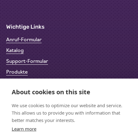
Wichtige Links
Anruf-Formular
Katalog
Support-Formular
Produkte
Rücksendeformular (RMA)
About cookies on this site
Datenschutz
Impressum
We use cookies to optimize our website and service.
This allows us to provide you with information that
better matches your interests.
Learn more
Bleiben wir in Kontakt