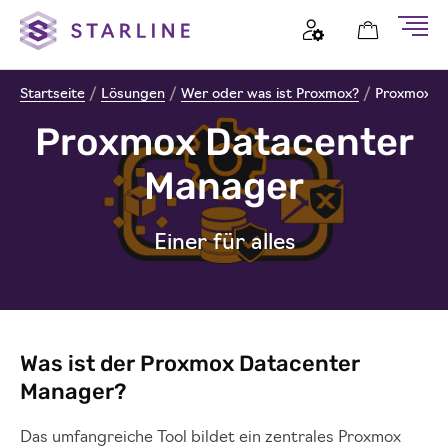
Startseite
/
Lösungen
/
Wer oder was ist Proxmox?
/
Proxmox D
Proxmox Datacenter
Manager
Einer für alles
Was ist der Proxmox Datacenter
Manager?
Das umfangreiche Tool bildet ein zentrales Proxmox