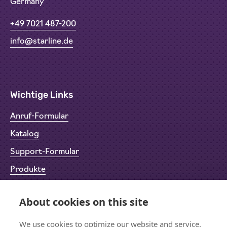
Germany
+49 7021 487-200
info@starline.de
Wichtige Links
Anruf-Formular
Katalog
Support-Formular
Produkte
Rücksendeformular (RMA)
About cookies on this site
Datenschutz
Impressum
We use cookies to optimize our website and service.