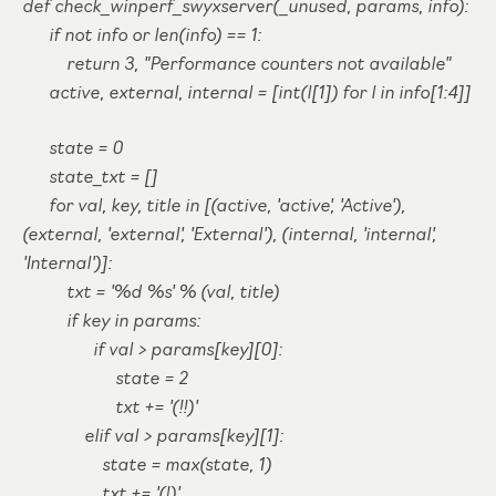
def check_winperf_swyxserver(_unused, params, info):
if not info or len(info) == 1:
return 3, "Performance counters not available"
active, external, internal = [int(l[1]) for l in info[1:4]]
state = 0
state_txt = []
for val, key, title in [(active, 'active', 'Active'),
(external, 'external', 'External'), (internal, 'internal',
'Internal')]:
txt = '%d %s' % (val, title)
if key in params:
if val > params[key][0]:
state = 2
txt += '(!!)'
elif val > params[key][1]:
state = max(state, 1)
txt += '(!)'