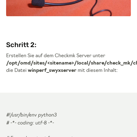
Schritt 2:
Erstellen Sie auf dem Checkmk Server unter
/opt/omd/sites/<sitename>/local/share/check_mk/c
die Datei
winperf_swyxserver
mit diesem Inhalt:
#!/usr/bin/env python3
# -*- coding: utf-8 -*-