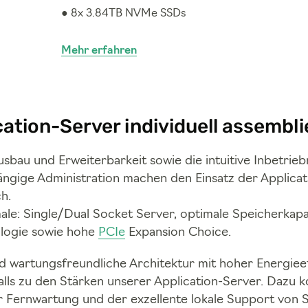
● 8x 3.84TB NVMe SSDs
Mehr erfahren
cation-Server individuell assembli
usbau und Erweiterbarkeit sowie die intuitive Inbetri
ngige Administration machen den Einsatz der Applica
ch.
le: Single/Dual Socket Server, optimale Speicherkapaz
logie sowie hohe
PCIe
Expansion Choice.
 wartungsfreundliche Architektur mit hoher Energieef
lls zu den Stärken unserer Application-Server. Dazu 
r Fernwartung und der exzellente lokale Support von S