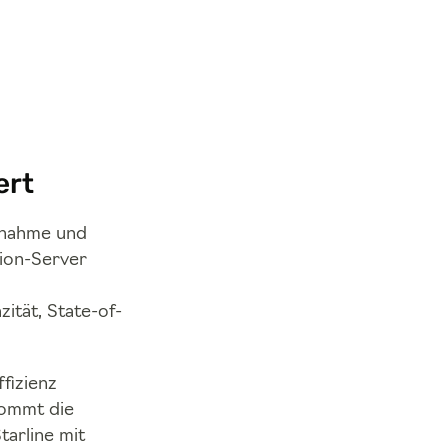
ert
ebnahme und
tion-Server
ität, State-of-
fizienz
kommt die
tarline mit