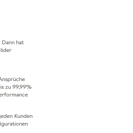
? Dann hat
lider
 Ansprüche
bis zu 99,99%
 Performance
r jeden Kunden
igurationen