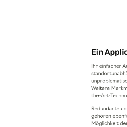
Ein Appli
Ihr einfacher A
standortunabhä
unproblematis
Weitere Merkma
the-Art-Techno
Redundante und
gehören ebenfa
Möglichkeit de