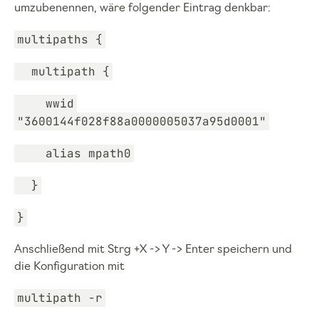
umzubenennen, wäre folgender Eintrag denkbar:
multipaths {
multipath {
wwid
"3600144f028f88a0000005037a95d0001"
alias mpath0
}
}
Anschließend mit Strg +X -> Y -> Enter speichern und
die Konfiguration mit
multipath -r