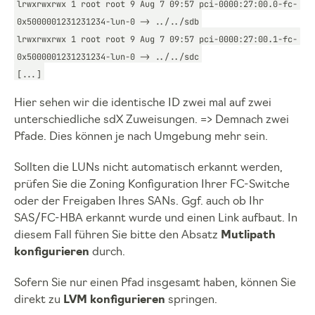
lrwxrwxrwx 1 root root 9 Aug 7 09:57 pci-0000:27:00.0-fc-
0x5000001231231234-lun-0 -> ../../sdb
lrwxrwxrwx 1 root root 9 Aug 7 09:57 pci-0000:27:00.1-fc-
0x5000001231231234-lun-0 -> ../../sdc
[...]
Hier sehen wir die identische ID zwei mal auf zwei
unterschiedliche sdX Zuweisungen. => Demnach zwei
Pfade. Dies können je nach Umgebung mehr sein.
Sollten die LUNs nicht automatisch erkannt werden,
prüfen Sie die Zoning Konfiguration Ihrer FC-Switche
oder der Freigaben Ihres SANs. Ggf. auch ob Ihr
SAS/FC-HBA erkannt wurde und einen Link aufbaut. In
diesem Fall führen Sie bitte den Absatz
Mutlipath
konfigurieren
durch.
Sofern Sie nur einen Pfad insgesamt haben, können Sie
direkt zu
LVM konfigurieren
springen.