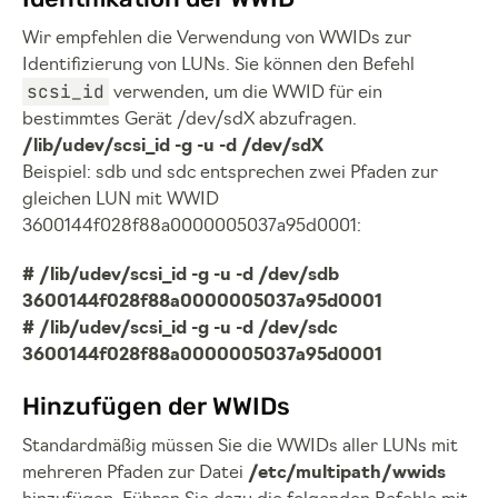
Wir empfehlen die Verwendung von WWIDs zur
Identifizierung von LUNs. Sie können den Befehl
scsi_id
verwenden, um die WWID für ein
bestimmtes Gerät /dev/sdX abzufragen.
/lib/udev/scsi_id -g -u -d /dev/sdX
Beispiel: sdb und sdc entsprechen zwei Pfaden zur
gleichen LUN mit WWID
3600144f028f88a0000005037a95d0001:
# /lib/udev/scsi_id -g -u -d /dev/sdb
3600144f028f88a0000005037a95d0001
# /lib/udev/scsi_id -g -u -d /dev/sdc
3600144f028f88a0000005037a95d0001
Hinzufügen der WWIDs
Standardmäßig müssen Sie die WWIDs aller LUNs mit
mehreren Pfaden zur Datei
/etc/multipath/wwids