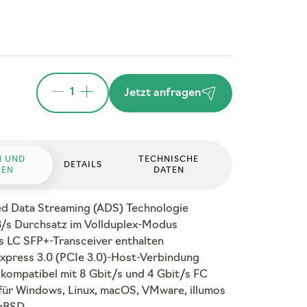
1
Jetzt anfragen
N UND
TECHNISCHE
DETAILS
LEN
DATEN
d Data Streaming (ADS) Technologie
/s Durchsatz im Vollduplex-Modus
s LC SFP+-Transceiver enthalten
Express 3.0 (PCIe 3.0)-Host-Verbindung
kompatibel mit 8 Gbit/s und 4 Gbit/s FC
 für Windows, Linux, macOS, VMware, illumos