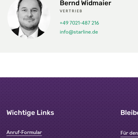
Bernd Widmaier
VERTRIEB
+49 7021-487 216
info@starline.de
Wichtige Links
Bleib
Anruf-Formular
Für de