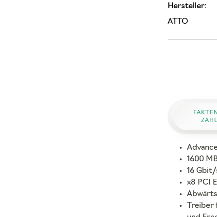
Hersteller:
ATTO
FAKTE
ZAH
Advance
1600 MB
16 Gbit/
x8 PCI 
Abwärts
Treiber