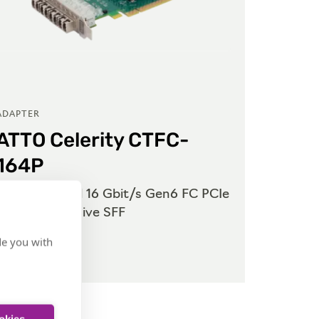
ADAPTER
ADAPTE
ATTO Celerity CTFC-
ATTO
164P
321
Quad-Channel 16 Gbit/s Gen6 FC PCIe
Single
3.0 HBA inklusive SFF
PCIe 3
de you with
Zum Produkt
Zum Pr