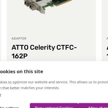
ADAPTER
ATTO Celerity CTFC-
162P
Dual-Channel 16 Gbit/s Gen6 FC PCIe
ookies on this site
3.0 HBA inklusive SFPs
kies to optimize our website and service. This allows us to provi
Zum Produkt
 that better matches your interests.
e