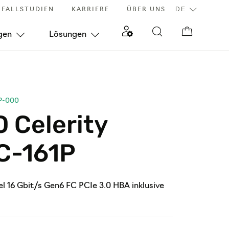
FALLSTUDIEN
KARRIERE
ÜBER UNS
gen
Lösungen
P-000
 Celerity
C-161P
l 16 Gbit/s Gen6 FC PCIe 3.0 HBA inklusive