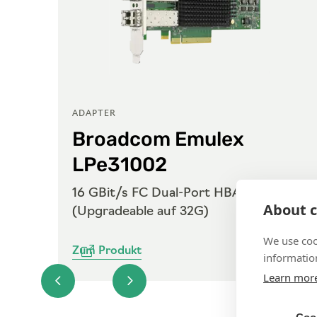
ADAPTER
Broadcom Emulex
LPe31002
SFP+
16 GBit/s FC Dual-Port HBA mit SFP+
About c
(Upgradeable auf 32G)
We use coo
Zum Produkt
information
Learn mor