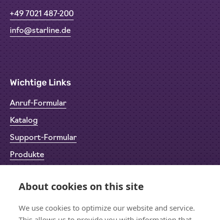
+49 7021 487-200
info@starline.de
Wichtige Links
Anruf-Formular
Katalog
Support-Formular
Produkte
Rücksendeformular (RMA)
About cookies on this site
Datenschutz
We use cookies to optimize our website and service.
Impressum
This allows us to provide you with information that