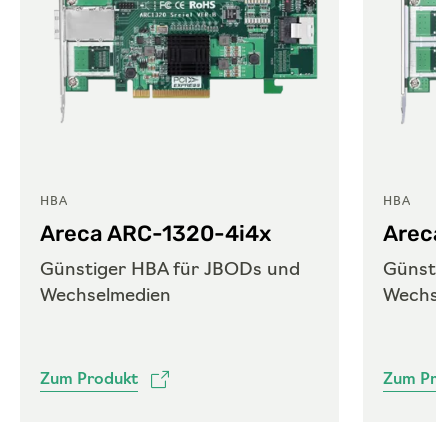
HBA
HBA
Areca ARC-1320-4i4x
Areca
Günstiger HBA für JBODs und
Günsti
Wechselmedien
Wechse
Zum Produkt
Zum Pro