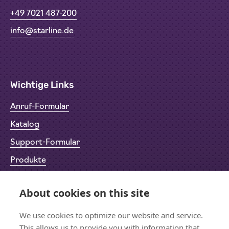
+49 7021 487-200
info@starline.de
Wichtige Links
Anruf-Formular
Katalog
Support-Formular
Produkte
Rücksendeformular (RMA)
About cookies on this site
Datenschutz
We use cookies to optimize our website and service.
Impressum
This allows us to provide you with information that