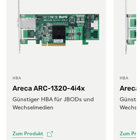
HBA
HBA
Areca ARC-1320-4i4x
Areca
Günstiger HBA für JBODs und
Günsti
Wechselmedien
Wechse
Zum Produkt
Zum Pro