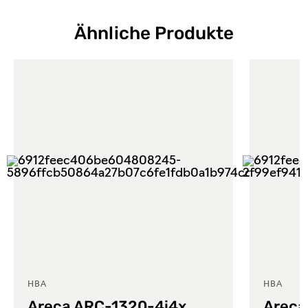
Ähnliche Produkte
HBA
HBA
Areca ARC-1320-4i4x
Areca