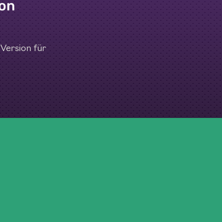
von
 Version für