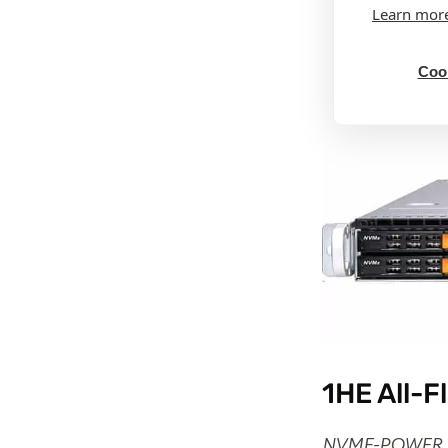
Learn mor
Cook
1HE All-
NVME-POWER 