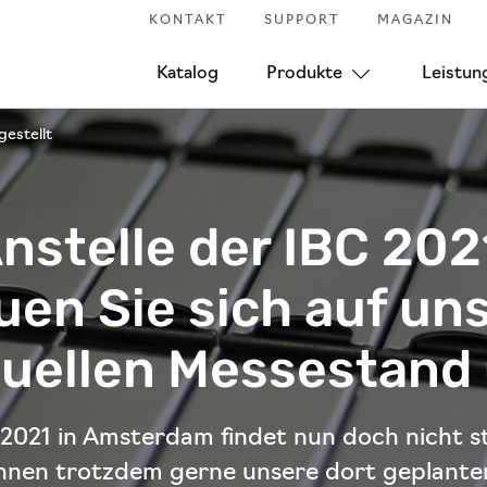
KONTAKT
SUPPORT
MAGAZIN
Katalog
Produkte
Leistun
gestellt
nstelle der IBC 202
uen Sie sich auf un
tuellen Messestand
 2021 in Amsterdam findet nun doch nicht st
hnen trotzdem gerne unsere dort geplante