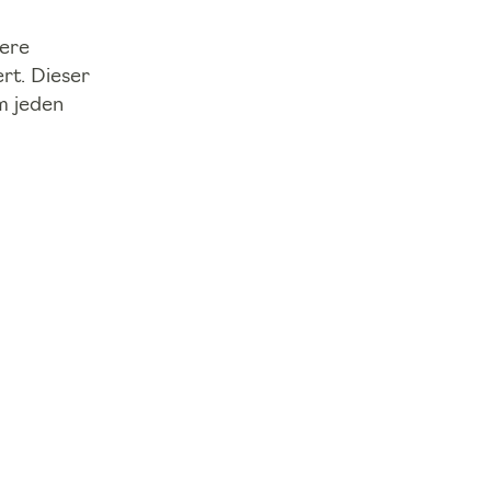
sere
rt. Dieser
m jeden