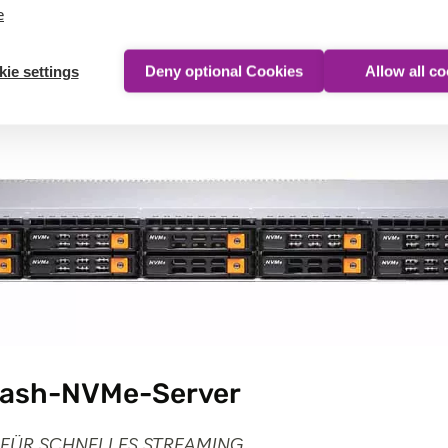
e
ie settings
Deny optional Cookies
Allow all c
Flash-NVMe-Server
FÜR SCHNELLES STREAMING