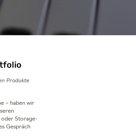
tfolio
den Produkte
be – haben wir
nseren
n oder Storage-
des Gespräch