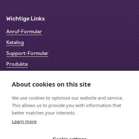
Wichtige Links
Anruf-Formular
Katalog
Support-Formular
Produkte
Rücksendeformular (RMA)
About cookies on this site
Datenschutz
We use cookies to optimize our website and service.
Impressum
This allows us to provide you with information that
better matches your interests.
Learn more
Bleiben wir in Kontakt
Für den Newsletter anmelden