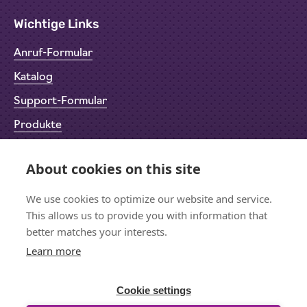
Wichtige Links
Anruf-Formular
Katalog
Support-Formular
Produkte
Rücksendeformular (RMA)
About cookies on this site
Datenschutz
Impressum
We use cookies to optimize our website and service.
This allows us to provide you with information that
better matches your interests.
Learn more
Bleiben wir in Kontakt
Für den Newsletter anmelden
Cookie settings