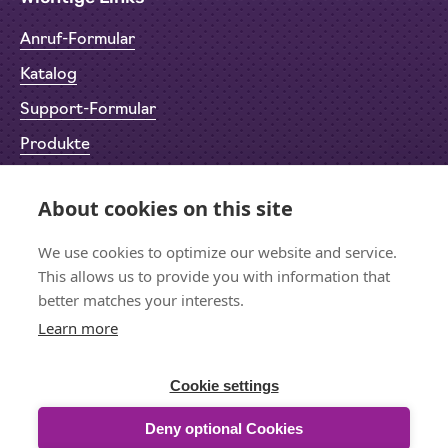
Anruf-Formular
Katalog
Support-Formular
Produkte
Rücksendeformular (RMA)
About cookies on this site
Datenschutz
Impressum
We use cookies to optimize our website and service.
This allows us to provide you with information that
better matches your interests.
Learn more
Bleiben wir in Kontakt
Für den Newsletter anmelden
Cookie settings
Deny optional Cookies